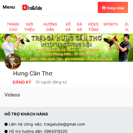
Menu
Đăng nhập
TRANG
GIỚI
HƯỚNG
XỔ
ĐÁ
VIDEO
SPORTS
ĐÁ
CHỦ
THIỆU
DẪN
GÀ
GÀ
TỔNG
GÀ
0927548696
CỰA
HỢP
TRỰC
DAO
TIẾP
Hưng Cần Thơ
ĐĂNG KÝ
19 người đăng ký
Videos
HỖ TRỢ KHÁCH HÀNG
Liên hệ công việc:
traigatube@gmail.com
Hỗ trợ hướng dẫn: 0964319220