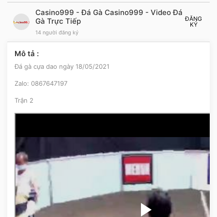
Casino999 - Đá Gà Casino999 - Video Đá
ĐĂNG
Gà Trực Tiếp
KÝ
14 người đăng ký
Mô tả :
Đá gà cựa dao ngày 18/05/2021
Zalo: 0867647197
Trận 2