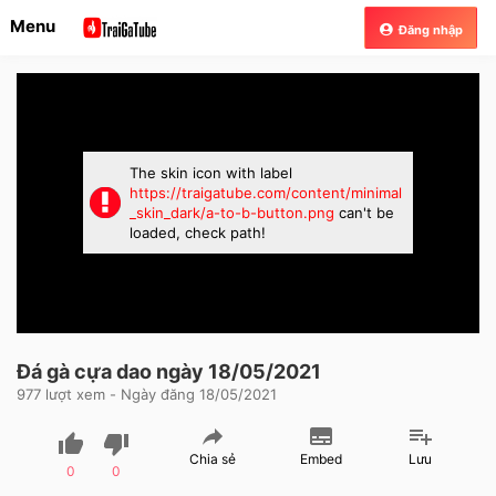
Menu
Đăng nhập
The skin icon with label
https://traigatube.com/content/minimal
_skin_dark/a-to-b-button.png
can't be
loaded, check path!
Đá gà cựa dao ngày 18/05/2021
977 lượt xem - Ngày đăng 18/05/2021
Chia sẻ
Embed
Lưu
0
0