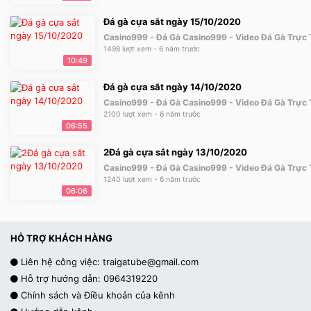
Đá gà cựa sắt ngày 15/10/2020
Casino999 - Đá Gà Casino999 - Video Đá Gà Trực 
1498 lượt xem - 6 năm trước
10:49
Đá gà cựa sắt ngày 14/10/2020
Casino999 - Đá Gà Casino999 - Video Đá Gà Trực 
2100 lượt xem - 6 năm trước
06:55
Trận 5
2Đá gà cựa sắt ngày 13/10/2020
Casino999 - Đá Gà Casino999 - Video Đá Gà Trực 
1240 lượt xem - 6 năm trước
06:06
HỖ TRỢ KHÁCH HÀNG
Liên hệ công việc:
traigatube@gmail.com
Hỗ trợ hướng dẫn: 0964319220
Chính sách và Điều khoản của kênh