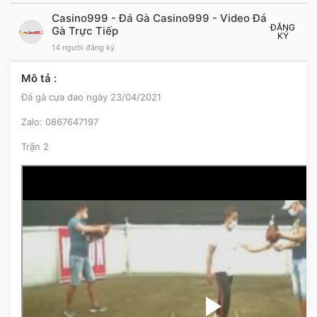
Casino999 - Đá Gà Casino999 - Video Đá
ĐĂNG
Gà Trực Tiếp
KÝ
14 người đăng ký
Mô tả :
Đá gà cựa dao ngày 23/04/2021
Zalo: 0867647197
Trận 2