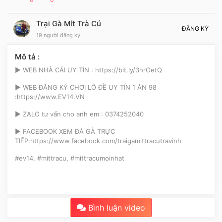
Trại Gà Mít Trà Cú
ĐĂNG KÝ
19 người đăng ký
Mô tả :
► WEB NHÀ CÁI UY TÍN : https://bit.ly/3hrOetQ
► WEB ĐĂNG KÝ CHƠI LÔ ĐỀ UY TÍN 1 ĂN 98
:https://www.EV14.VN
► ZALO tư vấn cho anh em : 0374252040
► FACEBOOK XEM ĐÁ GÀ TRỰC
TIẾP:https://www.facebook.com/traigamittracutravinh
#ev14, #mittracu, #mittracumoinhat
Bình luận video