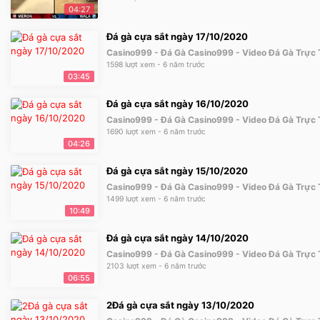
04:27
Đá gà cựa sắt ngày 17/10/2020
Casino999 - Đá Gà Casino999 - Video Đá Gà Trực 
1598 lượt xem - 6 năm trước
03:45
Đá gà cựa sắt ngày 16/10/2020
Casino999 - Đá Gà Casino999 - Video Đá Gà Trực 
1690 lượt xem - 6 năm trước
04:26
Đá gà cựa sắt ngày 15/10/2020
Casino999 - Đá Gà Casino999 - Video Đá Gà Trực 
1499 lượt xem - 6 năm trước
10:49
Đá gà cựa sắt ngày 14/10/2020
Casino999 - Đá Gà Casino999 - Video Đá Gà Trực 
2103 lượt xem - 6 năm trước
06:55
2Đá gà cựa sắt ngày 13/10/2020